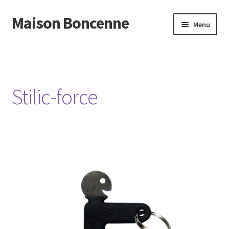
Maison Boncenne
Aller
Aller
Menu
à
au
la
contenu
Accueil
navigation
Stilic-force