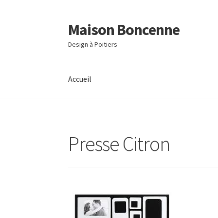
Maison Boncenne
Aller
Aller
à
au
Design à Poitiers
la
contenu
navigation
Accueil
Accueil
Presse Citron