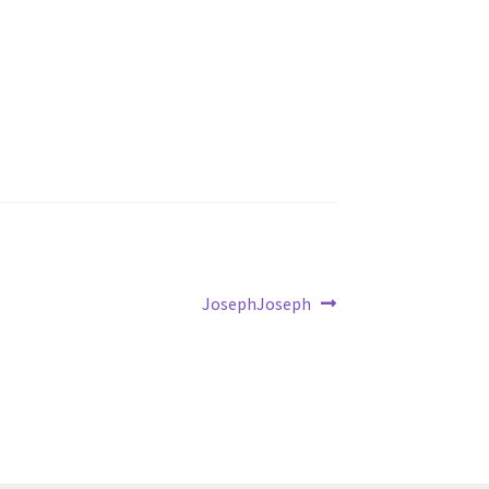
Article
JosephJoseph
suivant :