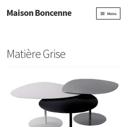
Maison Boncenne
Aller
Aller
Menu
à
au
la
contenu
Accueil
navigation
Matière Grise