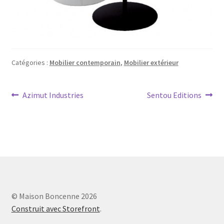
Catégories :
Mobilier contemporain
,
Mobilier extérieur
Navigation
Article
Article
Azimut Industries
Sentou Editions
précédent :
suivant :
de
l’article
© Maison Boncenne 2026
Construit avec Storefront
.