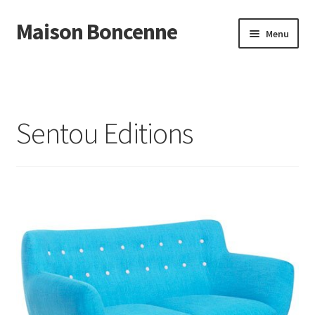
Maison Boncenne
Aller
Aller
Menu
à
au
la
contenu
Accueil
navigation
Sentou Editions