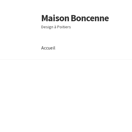
Maison Boncenne
Aller
Aller
à
au
Design à Poitiers
la
contenu
navigation
Accueil
Accueil