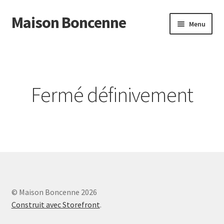
Maison Boncenne
Aller
Aller
Menu
à
au
la
contenu
Accueil
navigation
Fermé définivement
© Maison Boncenne 2026
Construit avec Storefront
.