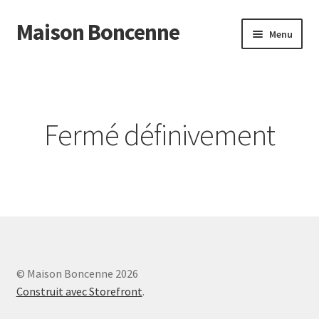
Maison Boncenne
Aller
Aller
Menu
à
au
la
contenu
Accueil
navigation
Fermé définivement
© Maison Boncenne 2026
Construit avec Storefront
.